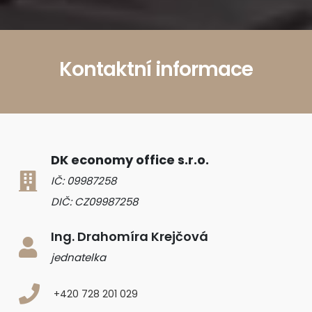
Kontaktní informace
DK economy office s.r.o.
IČ: 09987258
DIČ: CZ09987258
Ing. Drahomíra Krejčová
jednatelka
+420 728 201 029